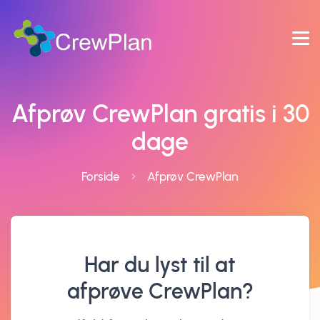
Afprøv CrewPlan gratis i 30
dage
Forside
Afprøv CrewPlan
Har du lyst til at
afprøve CrewPlan?