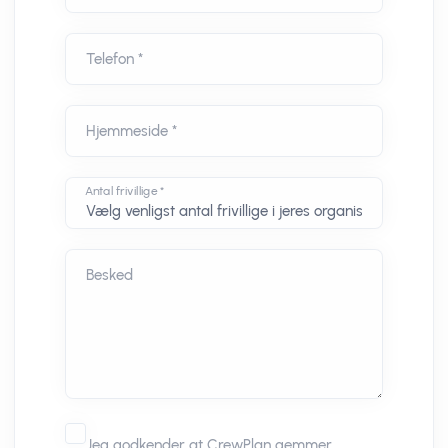
Telefon *
Hjemmeside *
Antal frivillige *
Besked
Jeg godkender at CrewPlan gemmer