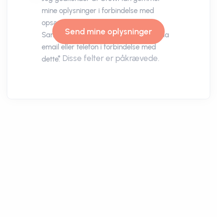
mine oplysninger i forbindelse med
opsætning af demokonto i CrewPlan.
Samt at CrewPlan må kontakte mig via
email eller telefon i forbindelse med
*
Disse felter er påkrævede.
dette.