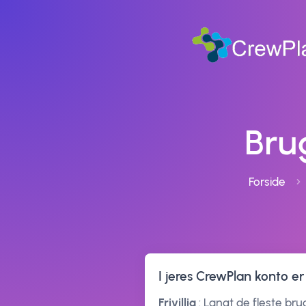
Bru
Forside
I jeres CrewPlan konto er
Frivillig
: Langt de fleste brug