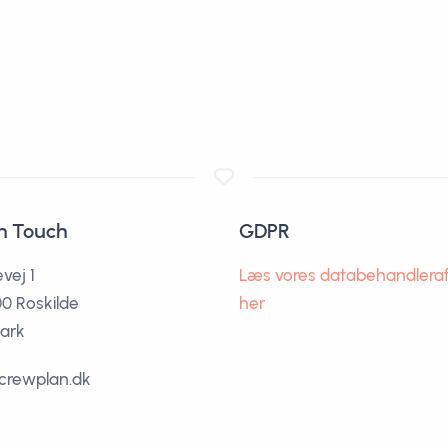
in Touch
GDPR
vej 1
Læs vores databehandleraf
0 Roskilde
her
ark
crewplan.dk